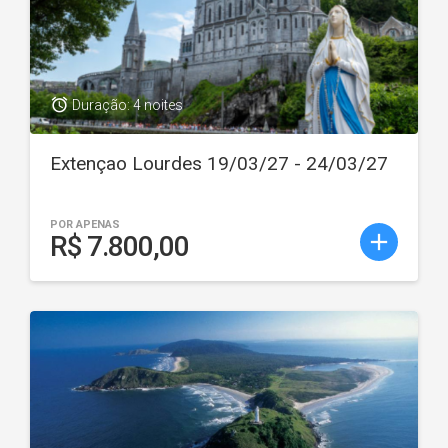
access_alarm
Duração: 4 noites
Extençao Lourdes 19/03/27 - 24/03/27
POR APENAS
add
R$ 7.800,00