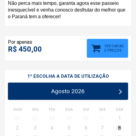
Não perca mais tempo, garanta agora esse passeio
inesquecível e venha conosco desfrutar do melhor que
o Paraná tem a oferecer!
Por apenas
VER DATAS
R$ 450,00
E PREÇOS
1º ESCOLHA A DATA DE UTILIZAÇÃO
Agosto 2026
DOM
SEG
TER
QUA
QUI
SEX
SÁB
26
27
28
29
30
31
1
2
3
4
5
6
7
8