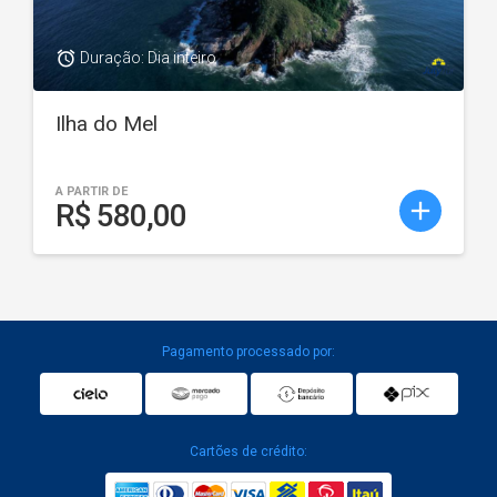
access_alarm
Duração: Dia inteiro
Ilha do Mel
A PARTIR DE
add
R$ 580,00
Pagamento processado por:
Cartões de crédito: