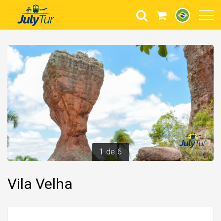
1
de
6
Vila Velha