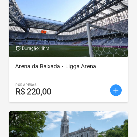
access_alarm
Duração: 4hrs
Arena da Baixada - Ligga Arena
POR APENAS
add
R$ 220,00