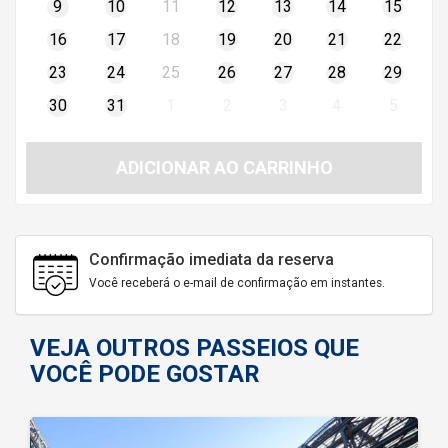
9
10
11
12
13
14
15
16
17
18
19
20
21
22
23
24
25
26
27
28
29
30
31
1
2
3
4
5
ADICIONAR AO CARRINHO
Confirmação imediata da reserva
Você receberá o e-mail de confirmação em instantes.
VEJA OUTROS PASSEIOS QUE
VOCÊ PODE GOSTAR